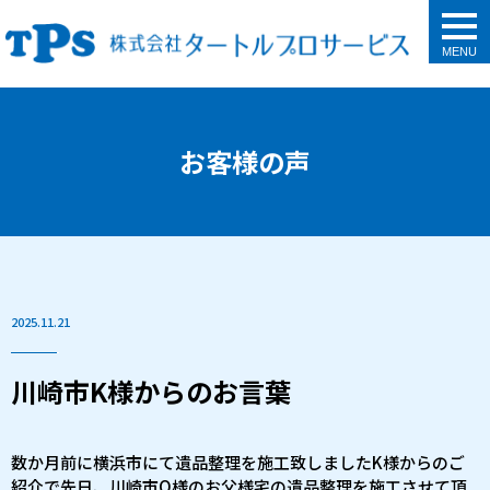
togg
navi
お客様の声
2025.11.21
川崎市K様からのお言葉
数か月前に横浜市にて遺品整理を施工致しましたK様からのご
紹介で先日、川崎市O様のお父様宅の遺品整理を施工させて頂